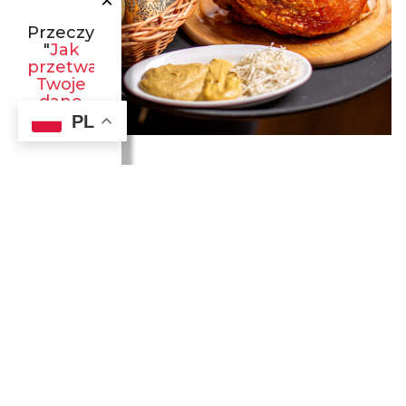
×
Przeczytaj
"
Jak
przetwarzamy
Twoje
dane
osobowe
"!
PL
I TO JEDZENIE, ACH!
Tutejsza kuchnia specjalizuje się w sycących tradycyjnych
daniach polskich, wywodzących się z różnych tradycji
wielokulturowej Galicji. Restauracja słynie z golonek i innych
doskonałych mięs, regionalnych produktów oraz świeżego
piwa.