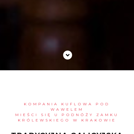
KOMPANIA KUFLOWA POD
WAWELEM
MIEŚCI SIĘ U PODNÓŻY ZAMKU
KRÓLEWSKIEGO W KRAKOWIE