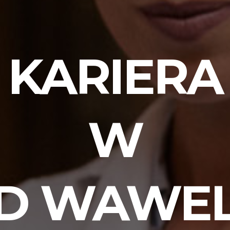
KARIERA
W
D WAWE