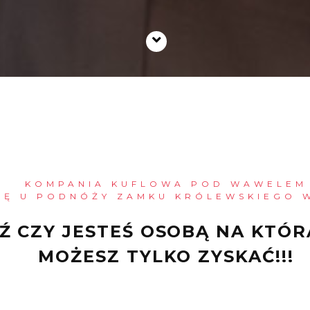
KOMPANIA KUFLOWA POD WAWELEM
SIĘ U PODNÓŻY ZAMKU KRÓLEWSKIEGO 
 CZY JESTEŚ OSOBĄ NA KTÓR
MOŻESZ TYLKO ZYSKAĆ!!!